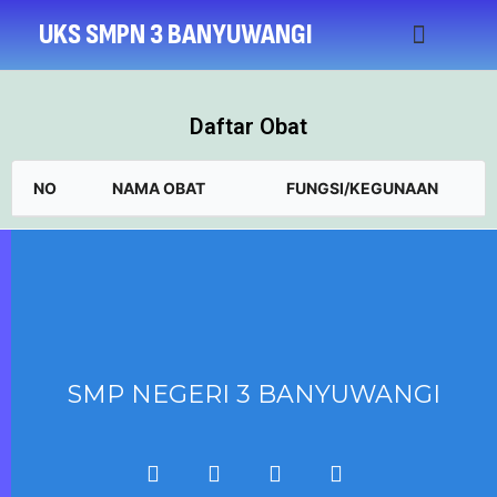
UKS SMPN 3 BANYUWANGI
Profil
Inovas
Saran
Call
Buku
Daftar Obat
NO
NAMA OBAT
FUNGSI/KEGUNAAN
SMP NEGERI 3 BANYUWANGI