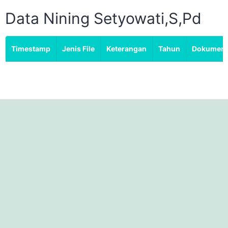
Data Nining Setyowati,S,Pd
Timestamp
Jenis File
Keterangan
Tahun
Dokumen/F